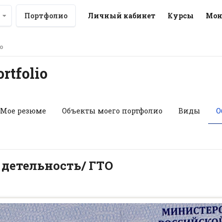
Портфолио
Личный кабинет
Курсы
Мон
о
Общие просмотры
rtfolio
Мое резюме
Объекты моего портфолио
Виды
О
детельность/ ГТО