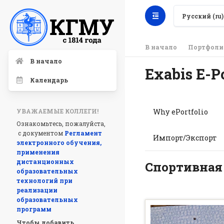
Русский ‎(ru)‎
В начало
Портфоли
В начало
Exabis E-Po
Календарь
Why ePortfolio
УВАЖАЕМЫЕ КОЛЛЕГИ!
Ознакомьтесь, пожалуйста,
с документом
Регламент
Импорт/Экспорт
электронного обучения,
применения
дистанционных
Спортивная 
образовательных
технологий при
реализации
образовательных
программ
Чтобы добавить