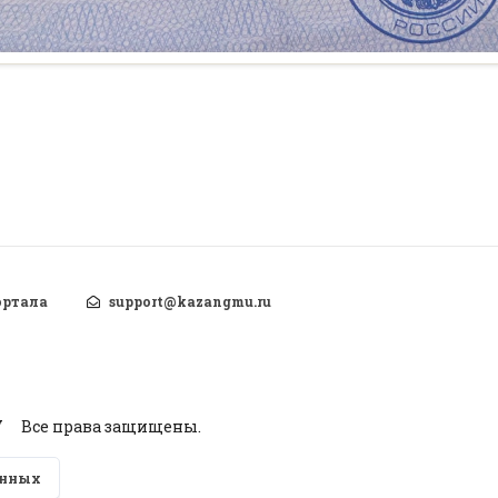
ортала
support@kazangmu.ru
У
Все права защищены.
анных