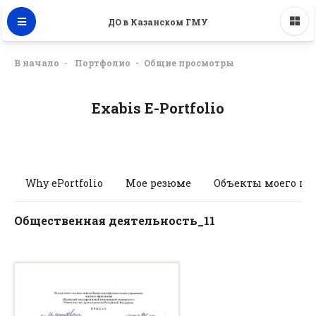
ДО в Казанском ГМУ
В начало
Портфолио
Общие просмотры
Exabis E-Portfolio
Why ePortfolio
Мое резюме
Объекты моего по
Общественная деятельность_11