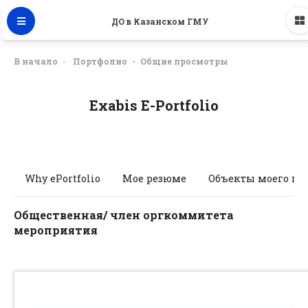
ДО в Казанском ГМУ
В начало
Портфолио
Общие просмотры
Exabis E-Portfolio
Why ePortfolio
Мое резюме
Объекты моего по
Общественная/ член оргкоммитета
мероприятия