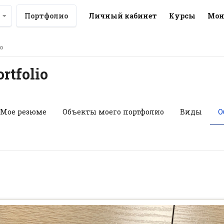
Портфолио
Личный кабинет
Курсы
Мон
о
Общие просмотры
rtfolio
Мое резюме
Объекты моего портфолио
Виды
О