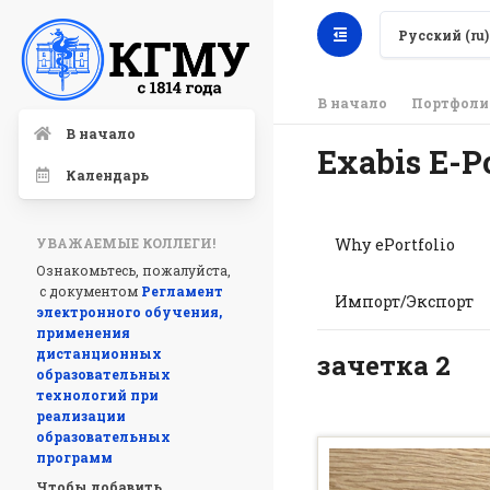
Русский ‎(ru)‎
В начало
Портфоли
В начало
Exabis E-Po
Календарь
Why ePortfolio
УВАЖАЕМЫЕ КОЛЛЕГИ!
Ознакомьтесь, пожалуйста,
с документом
Регламент
Импорт/Экспорт
электронного обучения,
применения
дистанционных
зачетка 2
образовательных
технологий при
реализации
образовательных
программ
Чтобы добавить