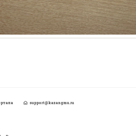
ортала
support@kazangmu.ru