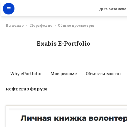
ДО в Казанск
В начало
Портфолио
Общие просмотры
Exabis E-Portfolio
Why ePortfolio
Мое резюме
Объекты моего по
нефтегаз форум