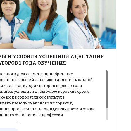
РЫ И УСЛОВИЯ УСПЕШНОЙ АДАПТАЦИИ
ТОРОВ 1 ГОДА ОБУЧЕНИЯ
оения курса является приобретение
ональных знаний и навыков для оптимальной
ии адаптации ординаторов первого года
для их успешной в наиболее короткие сроки,
е их к корпоративной культуре,
ждения эмоционального выгорания,
ания профессиональной идентичности и этики,
льного отношения к профессии.
итан на 16 ак.ч.
рса доц. Рябова Т.В.