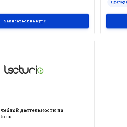
Препод
х методов обучения в
Дата обно
У ВО Казанского ГМУ МЗ РФ;
, профессор, зав. каф. Симуляционных
Записаться на курс
в медицине ФГБОУ ВО Казанского ГМУ
т.преподаватель Гатиятуллина Лилия
арафутдинова Анфиса Якуповна, асс.
ера Маратовна
чебной деятельности на
turio