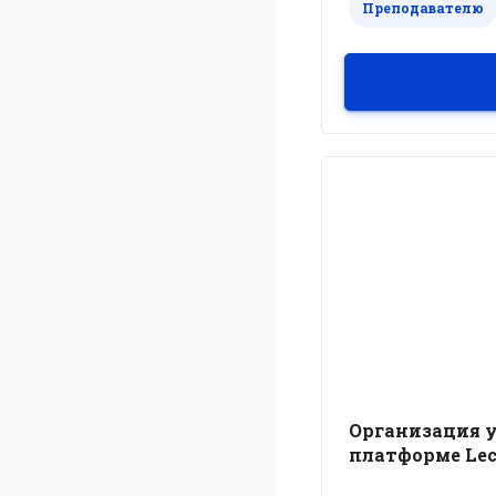
Преподавателю
Симуляционны
медицине ФГБО
Булатов С.А. д.м.н.
методов обучения 
МЗ РФ
Преподаватели
: с
Лукмановна, асс. Ш
Мингалимова Ильв
Организация у
платформе Lec