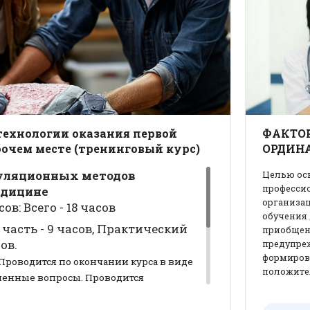
технологии оказания первой
ФАКТО
очем месте (тренинговый курс)
ОРДИНА
муляционных методов
Целью осв
професси
едицине
организац
в: Всего - 18 часов
обучения 
часть - 9
часов
, Практический
приобщени
ов.
предупре
формиров
Проводится по окончании курса в виде
положите
вленные вопросы. Проводится
курс рассч
ва Э.Х., к.м.н., уч.доцент каф.
Авторы ку