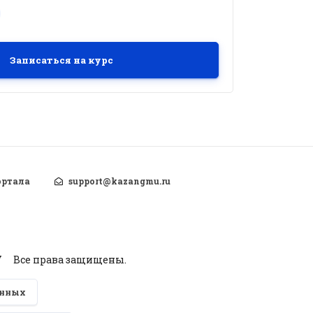
Записаться на курс
ортала
support@kazangmu.ru
У
Все права защищены.
анных