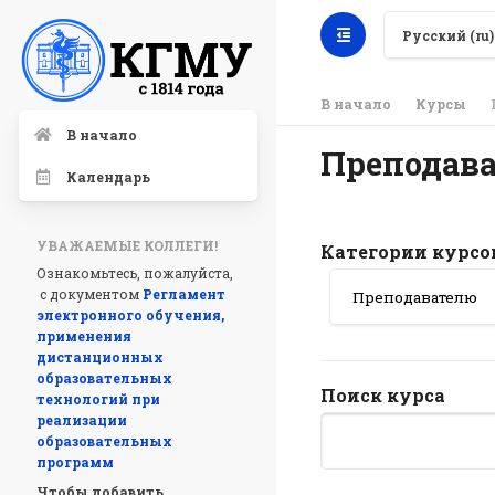
Русский ‎(ru)‎
В начало
Курсы
В начало
Преподав
Календарь
УВАЖАЕМЫЕ КОЛЛЕГИ!
Категории курсо
Ознакомьтесь, пожалуйста,
с документом
Регламент
электронного обучения,
применения
дистанционных
образовательных
Поиск курса
технологий при
реализации
образовательных
программ
Чтобы добавить