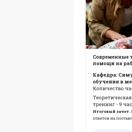
Современные 
помощи на раб
Кафед
ра: Си
обучения в м
Количество часо
Теоретическая 
тренинг - 9
час
Итоговый зачет.
ответов на поста
дистанционно.
Авторы:
Харисо