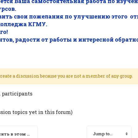
ается Ваша самостоятельная работа по изуче
рсов.
вить свои пожелания по улучшению этого от
колледжа КГМУ.
го!
тов, радости от работы и интересной обратно
 create a discussion because you are not a member of any group.
l participants
sion topics yet in this forum)
Что надо изменить в этом Курсе?