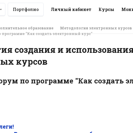
Портфолио
Личный кабинет
Курсы
Мони
олнительное образование
Методология электронных курсов
 программе "Как создать электронный курс"
ия создания и использовани
ных курсов
рум по программе "Как создать э
леги!