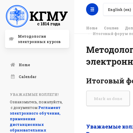
English ‎(en)‎
Home
Courses
Доп
Итоговый форум по
Методология
электронных курсов
Методолог
электрон
Home
Calendar
Итоговый фо
УВАЖАЕМЫЕ КОЛЛЕГИ!
Mark as done
Ознакомьтесь, пожалуйста,
с документом
Регламент
электронного обучения,
применения
дистанционных
Уважаемые кол
образовательных