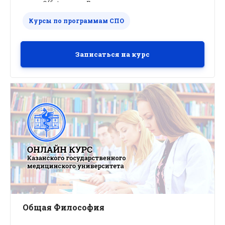
Offict пакета. Грамотно создавать,
редактировать, форматировать текстовые
Курсы по программам СПО
документы (рефераты, буклеты и т.д.;
Использовать гиперссылки в текстовых и
других файлах;
Устанавливать связи между файлами;
Записаться на курс
Грамотно использовать возможности
табличного процессора; Уметь
представлять свои УМП через
интерактивные, мультимедийные
презентации;
Уметь использовать графические
редакторы;
Применять свои знания в учебном
процессе любой предметной области.
Общая Философия