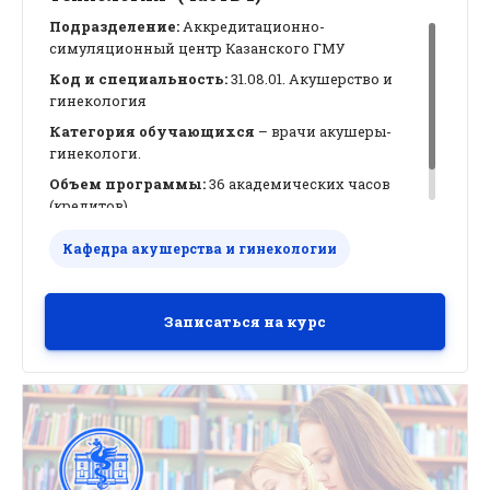
Подразделение:
Аккредитационно-
симуляционный центр Казанского ГМУ
Код и специальность:
31.08.01. Акушерство и
гинекология
Категория обучающихся
–
врачи акушеры-
гинекологи.
Объем программы:
36
академических часов
(кредитов).
Автор курса:
руководитель аккредитационно-
Кафедра акушерства и гинекологии
симуляционного центра (АСЦ), доц., к.м.н., доц.
Юрий Валерьевич Орлов
Записаться на курс