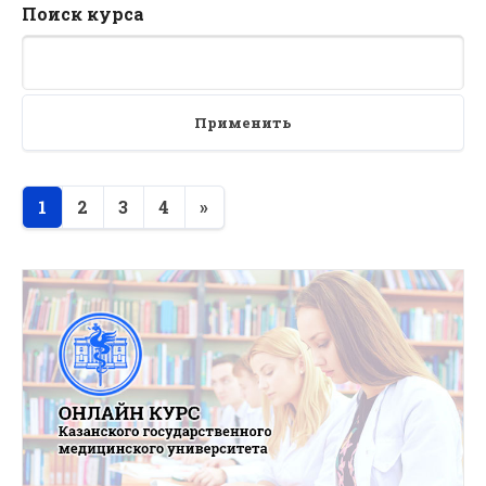
Поиск курса
Применить
1
2
3
4
»