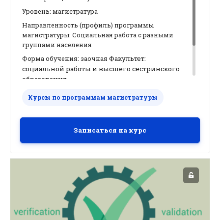
Уровень: магистратура
Направленность (профиль) программы
магистратуры: Социальная работа с разными
группами населения
Факультет:
Форма обучения: заочная
социальной работы и высшего сестринского
образования
Всего 72 часа, зачетных единиц трудоемкости 2
Курсы по программам магистратуры
(ЗЕТ)
Кафедра: психиатрии и медицинской
психологии
Записаться на курс
Разработчик курса и руководитель практики:
доц. Рябова Т.В.