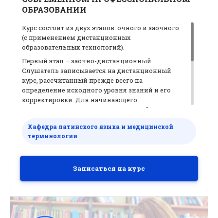
ОБРАЗОВАНИИ
Курс состоит из двух этапов: очного и заочного
(с применением дистанционных
образовательных технологий).
Первый этап – заочно-дистанционный.
Слушатель записывается на дистанционный
курс, рассчитанный прежде всего на
определение исходного уровня знаний и его
корректировки. Для начинающего
преподавателя он станет подготовкой к
участию в очной части, задания которой
Кафедра латинского языка и медицинской
предполагают уже более высокий уровень
терминологии
подготовки. Опытному преподавателю в
дистанционном курсе будут предложены
задания повышенной сложности.
Записаться на курс
Заочный этап включает также дистанционный
контакт и консультации с ведущими
преподавателями в процессе подготовки
курсового проекта, который предполагает
методическую разработку занятия по теме