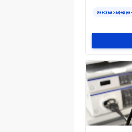
расстройствах у д
академических ч
Базовая кафедра