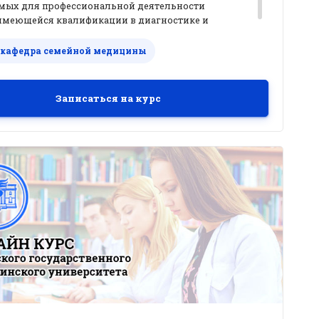
мых для профессиональной деятельности
имеющейся квалификации в диагностике и
боли и иных тяжелых
проявлений
ирующих заболеваний у неизлечимо больных
 кафедра семейной медицины
целях
улучшения качества жизни.
арова Е.Ю., Юсупова Ю.П.
Записаться на курс