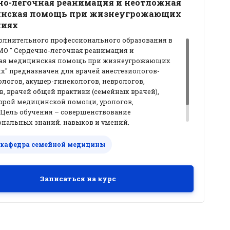
но-легочная реанимация и неотложная
нская помощь при жизнеугрожающих
ниях
олнительного профессионального образования в
МО " Сердечно-легочная реанимация и
ая медицинская помощь при жизнеугрожающих
х" предназначен для врачей анестезиологов-
логов, акушер-гинекологов, неврологов,
в, врачей общей практики (семейных врачей),
орой медицинской помощи, урологов,
 Цель обучения – совершенствование
нальных знаний, навыков и умений,
мых для профессиональной деятельности в
меющейся квалификации в диагностике и
 кафедра семейной медицины
 неотложной медицинской помощи и сердечно-
 реанимации при жизнеугрожающих состояниях.
Записаться на курс