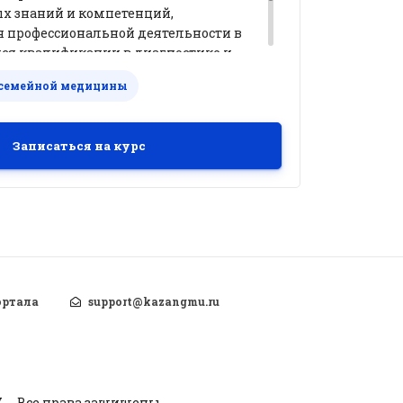
х знаний и компетенций,
 профессиональной деятельности в
я квалификации в диагностике и
нской помощи при неврологических
 семейной медицины
Записаться на курс
ортала
support@kazangmu.ru
У
Все права защищены.