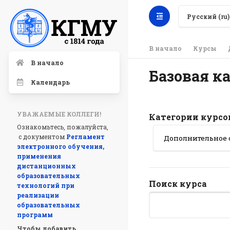
Русский ‎(ru)‎
В начало
Курсы
В начало
Базовая к
Календарь
УВАЖАЕМЫЕ КОЛЛЕГИ!
Категории курсо
Ознакомьтесь, пожалуйста,
с документом
Регламент
электронного обучения,
применения
дистанционных
образовательных
Поиск курса
технологий при
реализации
образовательных
программ
Чтобы добавить