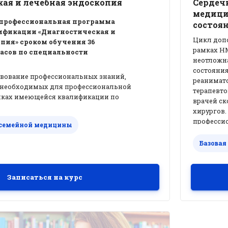
ая и лечебная эндоскопия
Сердеч
медици
профессиональная программа
состоя
фикации «Диагностическая и
Цикл доп
пия» сроком обучения 36
рамках Н
асов по специальности
неотложн
состояния
вование профессиональных знаний,
реанимато
 необходимых для профессиональной
терапевто
мках имеющейся квалификации по
врачей ск
доскопия» в освоении эндоскопических
хирургов.
ки и лечения.
профессио
 семейной медицины
необходи
рамках и
Базовая
оказании
легочной
Записаться на курс