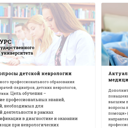
опросы детской неврологии
Актуал
медици
ного профессионального образования
врачей-педиатров, детских неврологов,
Дополни
Цель обучения –
тики.
повышени
ие профессиональных знаний,
высшим
й, необходимых для
вопросы 
й деятельности в рамках
помощи» (
фикации в диагностике и оказании
направле
мощи при неврологических
професси