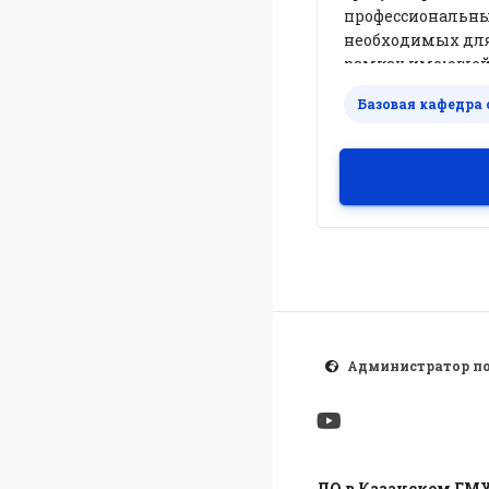
профессиональны
необходимых для
рамках имеющейс
оказании медици
Базовая кафедра
расстройствах.
Администратор п
ДО в Казанском ГМ