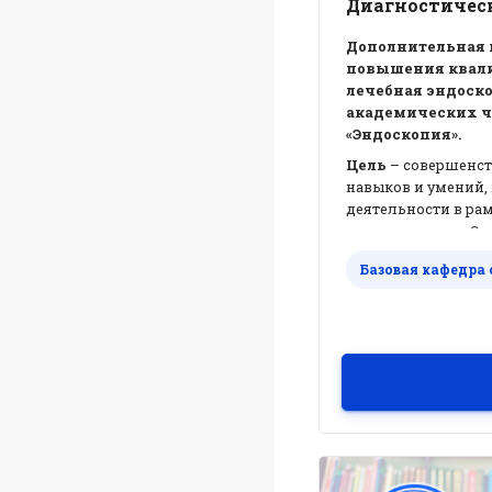
Диагностическ
Дополнительная 
повышения квали
лечебная эндоско
академических ч
«Эндоскопия».
Цель
– совершенст
навыков и умений,
деятельности в ра
специальности «Эн
методов диагности
Базовая кафедра