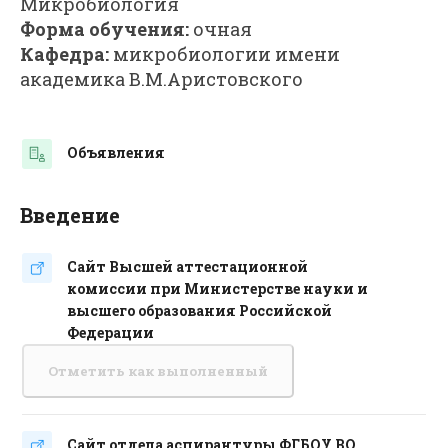
Микробиология
Форма обучения:
очная
Кафедра:
микробиологии имени
академика В.М.Аристовского
Объявления
Форум
Введение
Сайт Высшей аттестационной
комиссии при Министерстве науки и
Гиперссылка
высшего образования Российской
Федерации
Отметить как выполненный
Сайт отдела аспирантуры ФГБОУ ВО