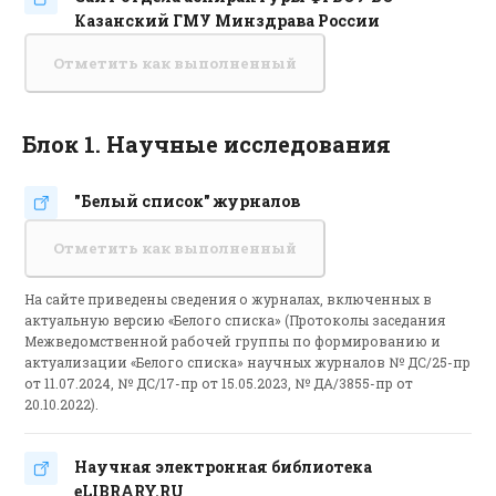
Гиперссылка
Казанский ГМУ Минздрава России
Отметить как выполненный
Блок 1. Научные исследования
"Белый список" журналов
Гиперссылка
Отметить как выполненный
На сайте приведены сведения о журналах, включенных в
актуальную версию «Белого списка» (Протоколы заседания
Межведомственной рабочей группы по формированию и
актуализации «Белого списка» научных журналов № ДС/25-пр
от 11.07.2024, № ДС/17-пр от 15.05.2023, № ДА/3855-пр от
20.10.2022).
Научная электронная библиотека
Гиперссылка
eLIBRARY.RU