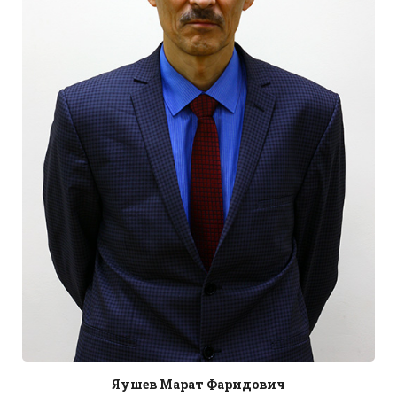
Яушев Марат Фаридович