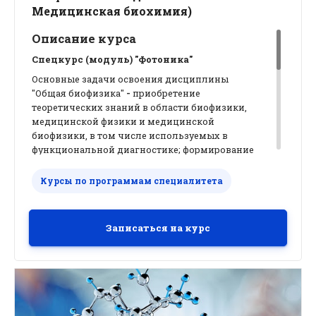
Медицинская биохимия)
Описание курса
Спецкурс (модуль) "Фотоника"
Основные задачи освоения дисциплины
"Общая биофизика"
-
приобретение
теоретических знаний в области биофизики,
медицинской физики и медицинской
биофизики, в том числе используемых в
функциональной диагностике; формирование
умения использовать современные
биофизические методы исследований;
Курсы по программам специалитета
освоение фундаментальных основ работы с
биофизическими приборами, применяемыми в
функциональной диагностике; приобретение
Записаться на курс
умения решать задачи прикладного характера;
формирование у студентов логического
мышления, способностей к точной постановке
задач и определению приоритетов при
решении профессиональных проблем;
приобретение студентами умения