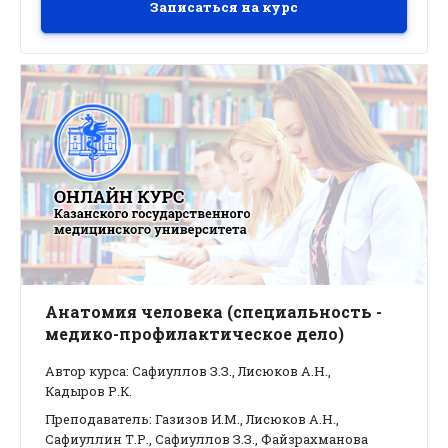
Записаться на курс
Анатомия человека (специальность -
медико-профилактическое дело)
Автор курса: Сафиуллов З.З., Лисюков А.Н.,
Кадыров Р.К.
Преподаватель: Газизов И.М., Лисюков А.Н.,
Сафиуллин Т.Р., Сафиуллов З.З., Файзрахманова