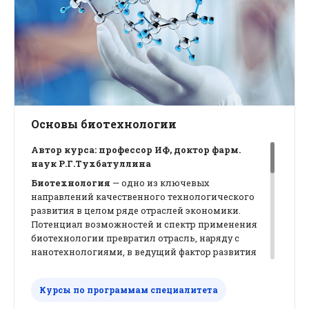
анализировать поступающую информацию и
делать достоверные выводы на основании
полученных результатов. Дисциплина "Общая
биофизика" изучается в течение трех семестров
и включает в себя три модуля (спецкурса), в том
числе спецкурс "Фотоника"
Основы биотехнологии
Автор курса: профессор ИФ, доктор фарм.
наук Р.Г.Тухбатуллина
Биотехнология
— одно из ключевых
направлений качественного технологического
развития в целом ряде отраслей экономики.
Потенциал возможностей и спектр применения
биотехнологии превратил отрасль, наряду с
нанотехнологиями, в ведущий фактор развития
экономик отдельных государств и мирового
сообщества в целом.
Курсы по программам специалитета
Причиной стремительного роста