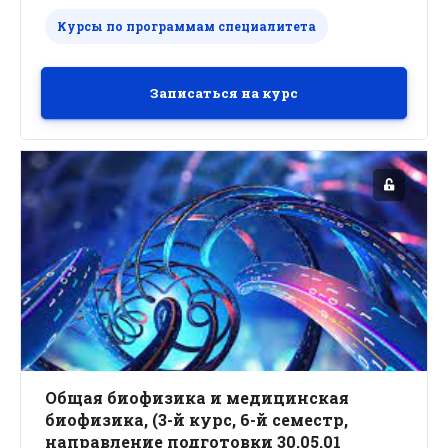
инженерии».
Курсы по программам специалитета
Биотехнология-это целенаправленное
получение ценных продуктов за счет
использования биохимической деятельности
Записаться на курс
микроорганизмов, изолированных клеток или
их компонентов.
Общая биофизика и медицинская
биофизика, (3-й курс, 6-й семестр,
направление подготовки 30.05.01