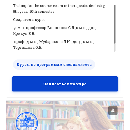
Testing for the course exam in therapeutic dentistry,
5th year, 10th semester
Создатели курса:
д.м.н. профессор Блашкова С.Л.,к.м.н., доц.
Крикун Е.В.
проф., д.м.н., Мубаракова Л.Н., доц., к.м.н.,
Торгашова О.Е.
Курсы по программам специалитета
Записаться на курс