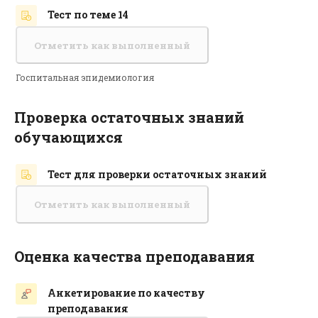
Тест по теме 14
Отметить как выполненный
Госпитальная эпидемиология
Проверка остаточных знаний
обучающихся
Тест для проверки остаточных знаний
Отметить как выполненный
Оценка качества преподавания
Анкетирование по качеству
Обратная связь
преподавания