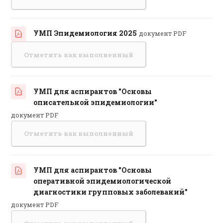
УМП Эпидемиология 2025
документ PDF
Файл
Отметить как выполненный
УМП для аспирантов "Основы
Файл
описательной эпидемиологии"
документ PDF
Отметить как выполненный
УМП для аспирантов "Основы
оперативной эпидемиологической
Файл
диагностики групповых заболеваний"
документ PDF